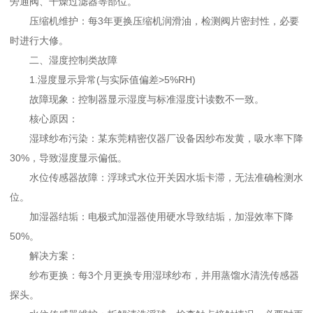
旁通阀、干燥过滤器等部位。
压缩机维护：每3年更换压缩机润滑油，检测阀片密封性，必要
时进行大修。
二、湿度控制类故障
1.湿度显示异常(与实际值偏差>5%RH)
故障现象：控制器显示湿度与标准湿度计读数不一致。
核心原因：
湿球纱布污染：某东莞精密仪器厂设备因纱布发黄，吸水率下降
30%，导致湿度显示偏低。
水位传感器故障：浮球式水位开关因水垢卡滞，无法准确检测水
位。
加湿器结垢：电极式加湿器使用硬水导致结垢，加湿效率下降
50%。
解决方案：
纱布更换：每3个月更换专用湿球纱布，并用蒸馏水清洗传感器
探头。