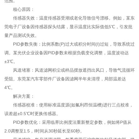
范围。
核心原因：
传感器失效：温度传感器受潮或老化导致信号漂移。例如，某东
莞电子厂设备因传感器探头结露，显示温度比实际值低5℃，引发批
量产品测试失效。
PID参数失衡：比例系数(P)过大或积分时间(I)过短，导致系统过
调。某光伏企业设备因PID参数未根据负载变化调整，温度波动达
±3℃。
风道堵塞：风道滤网积尘或样品摆放遮挡出风口，导致气流循环
受阻。东莞某汽车零部件厂设备因滤网半年未清理，局部温差达
4℃。
解决方案：
传感器校准：使用标准温度源(如氟利昂恒温槽)进行三点校准，
误差超±0.5℃时更换传感器。
PID参数优化：采用临界比例度法重新整定参数，例如将P值从
2.0调整至1.5，I时间从30秒延长至60秒。