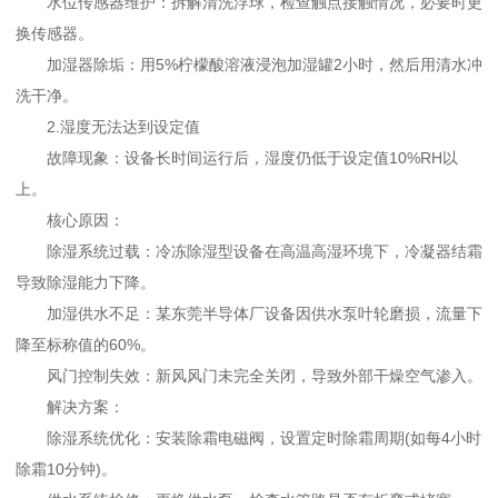
水位传感器维护：拆解清洗浮球，检查触点接触情况，必要时更
换传感器。
加湿器除垢：用5%柠檬酸溶液浸泡加湿罐2小时，然后用清水冲
洗干净。
2.湿度无法达到设定值
故障现象：设备长时间运行后，湿度仍低于设定值10%RH以
上。
核心原因：
除湿系统过载：冷冻除湿型设备在高温高湿环境下，冷凝器结霜
导致除湿能力下降。
加湿供水不足：某东莞半导体厂设备因供水泵叶轮磨损，流量下
降至标称值的60%。
风门控制失效：新风风门未完全关闭，导致外部干燥空气渗入。
解决方案：
除湿系统优化：安装除霜电磁阀，设置定时除霜周期(如每4小时
除霜10分钟)。