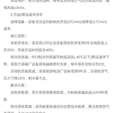
风道维护：每月清理滤网，每季度用压缩空气吹扫风道内部，确
保风速≥3m/s。
2.升温/降温速率异常
故障现象：设备无法达到标称的升温(3℃/min)或降温(1℃/min)
速率。
核心原因：
加热管老化：某东莞LED企业设备因加热管使用5年后电阻值上
升20%，导致升温时间延长40%。
制冷剂泄漏：R23制冷剂泄漏导致低温段(-40℃以下)降温速率下
降。某医疗器械厂设备因电磁阀密封失效，每年需补充制冷剂2次。
压缩机性能衰减：某新能源电池厂设备使用8年后，压缩机排气
压力下降15%，制冷量不足。
解决方案：
加热管检测：用万用表测量电阻值，与标称值偏差超±10%时更
换。
制冷系统查漏：采用卤素检漏仪结合肥皂水检测，重点检查热气