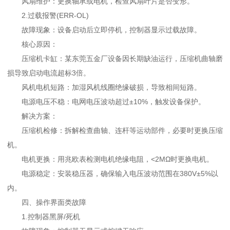
风扇维护：更换轴承或电机，检查风扇叶片是否变形。
2.过载报警(ERR-OL)
故障现象：设备启动后立即停机，控制器显示过载故障。
核心原因：
压缩机卡缸：某东莞五金厂设备因长期缺油运行，压缩机曲轴磨
损导致启动电流超标3倍。
风机电机短路：加湿风机线圈绝缘破损，导致相间短路。
电源电压不稳：电网电压波动超过±10%，触发设备保护。
解决方案：
压缩机检修：拆解检查曲轴、连杆等运动部件，必要时更换压缩
机。
电机更换：用兆欧表检测电机绝缘电阻，<2MΩ时更换电机。
电源稳定：安装稳压器，确保输入电压波动范围在380V±5%以
内。
四、操作界面类故障
1.控制器黑屏/死机