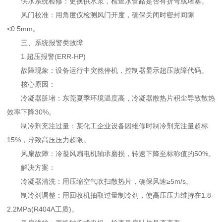
供水系统检修：更换供水泵，检查水管路是否有折弯或堵塞。
风门校准：用角度仪检测风门开度，确保关闭时密封间隙
<0.5mm。
三、系统报警类故障
1.超压报警(ERR-HP)
故障现象：设备运行中突然停机，控制器显示超压故障代码。
核心原因：
冷凝器脏堵：东莞夏季环境温度高，冷凝器散热片积尘导致散热
效率下降30%。
制冷剂充注过量：某化工企业设备因维修时制冷剂充注量超标
15%，导致高压压力超限。
风扇故障：冷凝风扇电机轴承磨损，转速下降至标称值的50%。
解决方案：
冷凝器清洗：用压缩空气吹扫散热片，确保风速≥5m/s。
制冷剂调整：用回收机抽取过量制冷剂，使高压压力维持在1.8-
2.2MPa(R404A工质)。