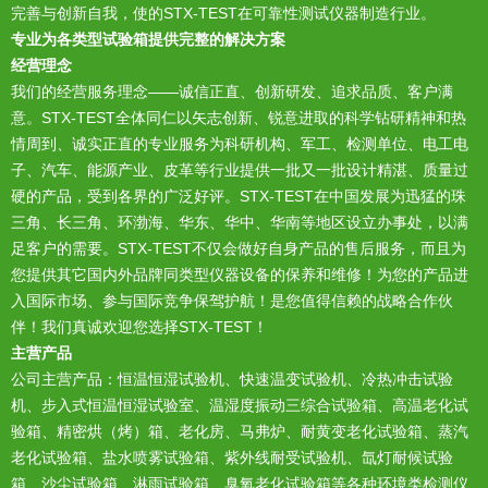
完善与创新自我，使的STX-TEST在可靠性测试仪器制造行业。
专业为各类型试验箱提供完整的解决方案
经营理念
我们的经营服务理念——诚信正直、创新研发、追求品质、客户满
意。STX-TEST全体同仁以矢志创新、锐意进取的科学钻研精神和热
情周到、诚实正直的专业服务为科研机构、军工、检测单位、电工电
子、汽车、能源产业、皮革等行业提供一批又一批设计精湛、质量过
硬的产品，受到各界的广泛好评。STX-TEST在中国发展为迅猛的珠
三角、长三角、环渤海、华东、华中、华南等地区设立办事处，以满
足客户的需要。STX-TEST不仅会做好自身产品的售后服务，而且为
您提供其它国内外品牌同类型仪器设备的保养和维修！为您的产品进
入国际市场、参与国际竞争保驾护航！是您值得信赖的战略合作伙
伴！我们真诚欢迎您选择STX-TEST！
主营产品
公司主营产品：恒温恒湿试验机、快速温变试验机、冷热冲击试验
机、步入式恒温恒湿试验室、温湿度振动三综合试验箱、高温老化试
验箱、精密烘（烤）箱、老化房、马弗炉、耐黄变老化试验箱、蒸汽
老化试验箱、盐水喷雾试验箱、紫外线耐受试验机、氙灯耐候试验
箱、沙尘试验箱、淋雨试验箱、臭氧老化试验箱等各种环境类检测仪