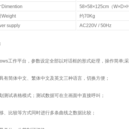
imention
58×58×125cm（W×D×
eight
约70Kg
r supply
AC220V / 50Hz
：
indows工作平台，参数设定全部以对话框的形式处理，操作简单
口具有简体中文、繁体中文及英文三种语言，切换方便；
规划测试表格模式；测试数据可在主画面中直接呼叫；
平移、比较等方式同时进行多条曲线之数据比较；