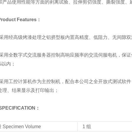
和产品使用性能等方面的剥离试验、拉伸剪切强度、撕裂强度、
duct Features：
构采用经高级烤漆处理之铝挤型板内置高精度、低阻力、无间隙
统采用全数字式交流服务器控制高响应频率的交流伺服电机，保
2%以内；
统采用工控计算机作为主控制机，配合本公司之全开放式测试软
处理、结果显示及打印输出；
PECIFICATION：
Specimen Volume
1 组