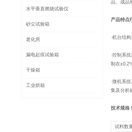
品、成品
水平垂直燃烧试验仪
产品特点Pro
砂尘试验箱
·机台结
老化房
漏电起痕试验箱
·控制系
制在±0.
干燥箱
·微机系
工业烘箱
集及分析
技术规格 S
试料数量 