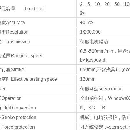
2、5、10、20、50、1
元容量 Load Cell
款
Accuracy
±0.5%
Resolution
1/200,000
ransmission
伺服电机驱动
0.5~500mm/min，键盘
围Range of speed
by keyboard
行程Stroke
650mm(不含夹具)；(exclu
Effective testing space
120mm
er
伺服马达servo motor
peration
全电脑控制，Windows
nit Conversion
N、KG、LB
roke protection
机械、电脑双保护，防
rce protection
可系统设定,system setti