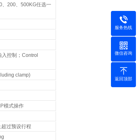
00、200、500KG任选一
服务热线
微信咨询
输入控制；Control
ding clamp)
返回顶部
XP模式操作
止超过预设行程
ng