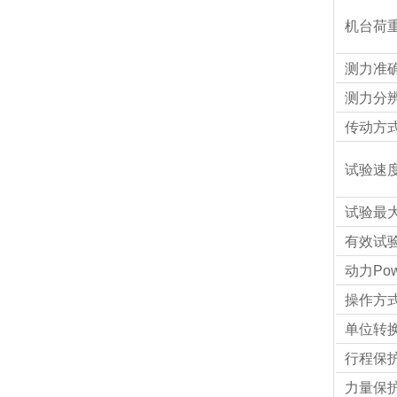
机台荷重
测力准确度
测力分辨率
传动方式 T
试验速度范
试验最大
有效试验空间
动力Pow
操作方式O
单位转换 U
行程保护St
力量保护Fo