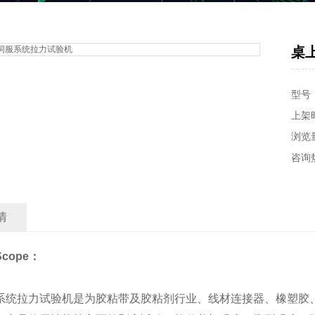
桌
型号：
上架时
浏览
咨询
情
cope：
系统拉力试验机是为胶粘带及胶粘剂行业、线材连接器、橡塑胶