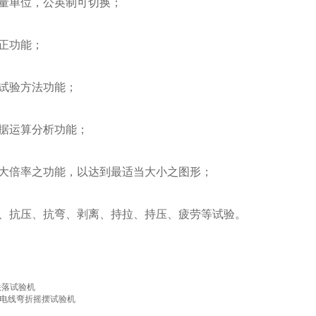
测量单位，公英制可切换；
校正功能；
义试验方法功能；
数据运算分析功能；
放大倍率之功能，以达到最适当大小之图形；
拉、抗压、抗弯、剥离、持拉、持压、疲劳等试验。
跌落试验机
度电线弯折摇摆试验机