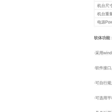
机台尺寸D
机台重量W
电源Powe
软体功能
·采用w
·软件接
·可自行
·可选用