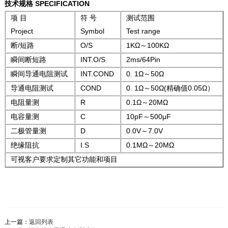
技术规格
SPECIFICATION
项 目
符 号
测试范围
Project
Symbol
Test range
断/短路
O/S
1KΩ～100KΩ
瞬间断短路
INT.O/S
2ms/64Pin
瞬间导通电阻测试
INT.COND
0. 1Ω～50Ω
导通电阻测试
COND
0. 1Ω～50Ω(精确值0.05Ω）
电阻量测
R
0.1Ω～20MΩ
电容量测
C
10pF～500μF
二极管量测
D
0.0V～7.0V
绝缘阻抗
I.S
0.1MΩ～20MΩ
可视客户要求定制其它功能和项目
上一篇：
返回列表