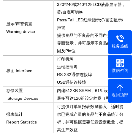
320*240或240*128LCD液晶显示器，
蓝/白底可切换
Pass/Fail LED红绿指示灯/画面显示/
显示/声警装置
声警
Warning device
提供良品与不良品的不同声光/音量及
界面警示，并可显示不良品的具体原
服务热线
因及Pin位
打印机埠
远端控制埠
微信咨询
界面 Interface
RS-232通信连接埠
USB通信连接埠
存储装置
内建512KB SRAM，61组设定档案
返回顶部
Storage Devices
最多可达120组设定档案（可扩展）
可提供订单量报表数量输入、适时提
报表统计
供已完成产量的良品与不良品统计分
Report Statistics
析，并可根据需要任意设定数量，提
高生产效益