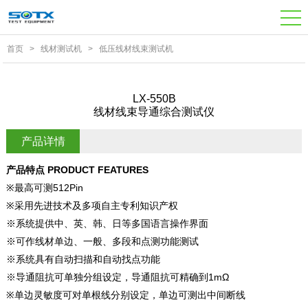
首页
>
线材测试机
>
低压线材线束测试机
LX-550B
线材线束导通综合测试仪
产品详情
产品特点
PRODUCT FEATURES
※最高可测512Pin
※采用先进技术及多项自主专利知识产权
※系统提供中、英、韩、日等多国语言操作界面
※可作线材单边、一般、多段和点测功能测试
※系统具有自动扫描和自动找点功能
※导通阻抗可单独分组设定，导通阻抗可精确到1mΩ
※单边灵敏度可对单根线分别设定，单边可测出中间断线