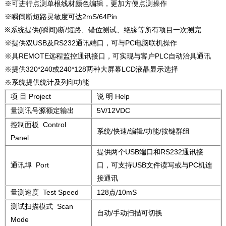
※可进行点测单根线材颜色编辑，更加方便点测操作
※瞬间断短路灵敏度可达2mS/64Pin
※系统提供(瞬间)断/短路、错位测试、绝缘等所有项目一次测完
※提供双USB及RS232通讯端口，可与PC电脑联机操作
※具REMOTE远程监控通讯接口，可实现与客户PLC自动治具通讯
※提供320*240或240*128两种大屏幕LCD液晶显示选择
※系统提供统计及列印功能
项 目 Project
说 明 Help
量测讯号源额定输出
5V/12VDC
控制面板 Control
系统/快速/编辑/功能/按键群组
Panel
提供两个USB端口和RS232通讯接
通讯埠 Port
口，可支持USB文件读写或与PC机连
接通讯
量测速度 Test Speed
128点/10mS
测试扫描模式 Scan
自动/手动扫描可切换
Mode